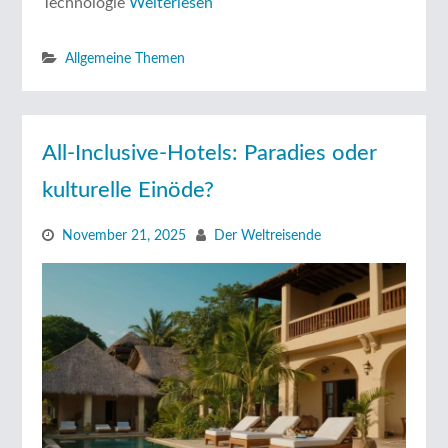
Technologie
Weiterlesen
Allgemeine Themen
All-Inclusive-Hotels: Paradies oder
kulturelle Einöde?
November 21, 2025
Der Weltreisende