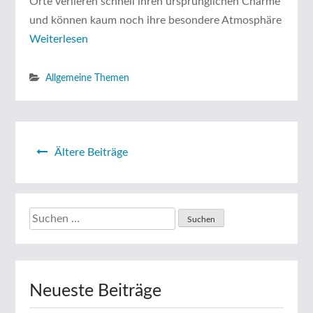
Orte verlieren schnell ihren ursprünglichen Charme
und können kaum noch ihre besondere Atmosphäre
Weiterlesen
Allgemeine Themen
Beitragsnavigation
Ältere Beiträge
Suchen
nach:
Neueste Beiträge